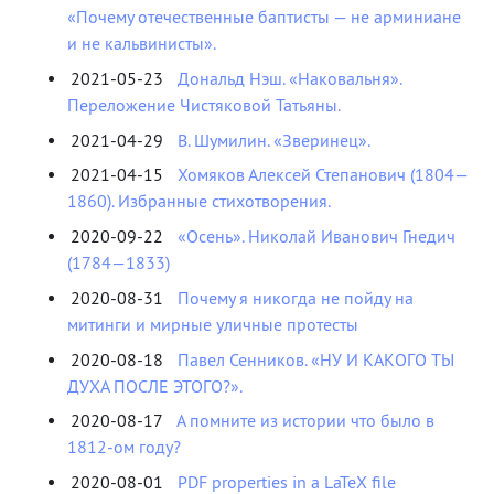
«Почему отечественные баптисты — не арминиане
и не кальвинисты».
2021-05-23
Дональд Нэш. «Наковальня».
Переложение Чистяковой Татьяны.
2021-04-29
В. Шумилин. «Зверинец».
2021-04-15
Хомяков Алексей Степанович (1804—
1860). Избранные стихотворения.
2020-09-22
«Осень». Николай Иванович Гнедич
(1784—1833)
2020-08-31
Почему я никогда не пойду на
митинги и мирные уличные протесты
2020-08-18
Павел Сенников. «НУ И КАКОГО ТЫ
ДУХА ПОСЛЕ ЭТОГО?».
2020-08-17
А помните из истории что было в
1812-ом году?
2020-08-01
PDF properties in a LaTeX file