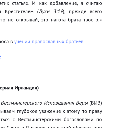
тих статьях. И, как добавление, я считаю
м Крестителем (
Луки 3:19
), прежде всего
го не открывай, это нагота брата твоего.
роса в
учении православных братьев
.
е
верная Ирландия)
м
Вестминстерского Исповедания Веры
(
ВИВ
)
тываем глубокое уважение к этому по праву
иться с Вестминстерскими богословами по
 Святого Писания, что в этой области, они