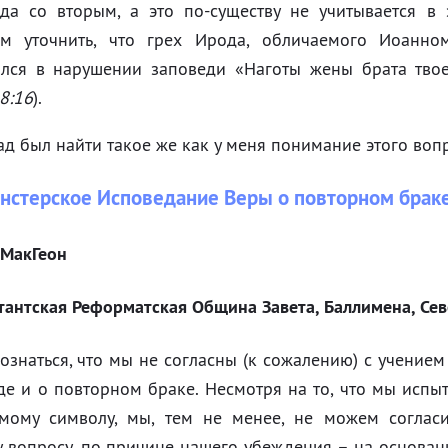
да со вторым, а это по-существу не учитывается в э
ым уточнить, что грех Ирода, обличаемого Иоанно
ался в нарушении заповеди
Наготы жены брата твое
8:16
).
ад был найти такое же как у меня понимание этого воп
нстерское Исповедание Веры о повторном брак
 МакГеон
тантская Реформатская Община Завета, Баллимена, Се
ознаться, что мы не согласны (к сожалению) с учение
де и о повторном браке. Несмотря на то, что мы испы
мому символу, мы, тем не менее, не можем соглас
 вопросу, по причине нашего убеждения – на основании