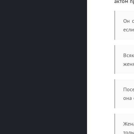
актом п
Он с
если
Вся
женя
Посе
она 
Жена
толь