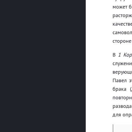
может б
расторж
качеств
самовол
стороне
В
1 Кор
служени
верующи
Павел э
брака 
повторн
развода
для опр