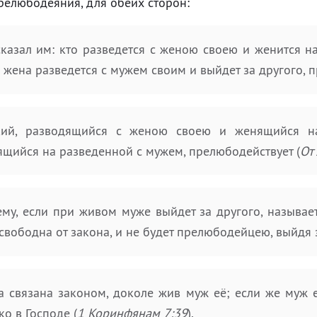
релюбодеяния, для обеих сторон:
казал им: кто разведется с женою своею и женится на
 жена разведется с мужем своим и выйдет за другого, 
кий, разводящийся с женою своею и женящийся на 
щийся на разведенной с мужем, прелюбодействует (
От
му, если при живом муже выйдет за другого, называе
свободна от закона, и не будет прелюбодейцею, выйдя 
 связана законом, доколе жив муж её; если же муж её
ко в Господе (
1 Коринфянам 7:39
).