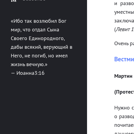
и разво
уместн
заключ
«Ибо так возлюбил Бог
(
Левит 1
мир, что отдал Сына
Своего Единородного,
Очень р
дабы всякий, верующий в
Него, не погиб, но имел
Вестми
жизнь вечную.»
— Иоанна⁠3:16
Мартин
(Протес
Нужно с
о разво
почитае
данному