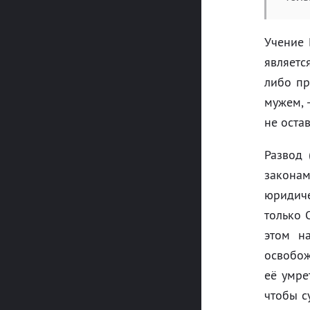
Учение 
являетс
либо пр
мужем, 
не остав
Развод 
законам
юридиче
только 
этом н
освобож
её умре
чтобы с