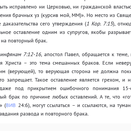
ыть исправлено ни Церковью, ни гражданской властью
ения брачных уз (курсив мой, ММ)». Но место из Свящ
е даказательства сего утверждения (
1 Кор. 7:15
), отню
ьное оставление одним из супругов, якобы разрывае
 на повторный брак.
инфянам 7:12-16
, апостол Павел, обращается к теме
я Христа – это тема смешанных браков. Если неверу
м (верующей), то верующая сторона не должна поки
то запрещает. Такое оставление является грехом, и 
(даже под прикрытием ошибочного понимания 15-
ый брак по причине любых оставлений. А те, что «го
» (
ВИВ
24:6), могут ссылаться – и ссылаются, на тума
авдания развода и повторного брака.