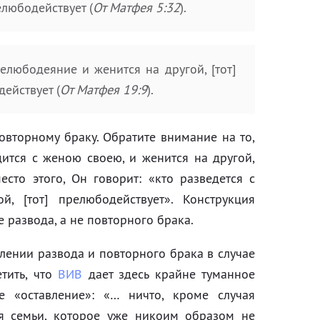
елюбодействует (
От Матфея 5:32
).
елюбодеяние и женится на другой, [тот]
ействует (
От Матфея 19:9
).
 повторному браку. Обратите внимание на то,
дится с женою своею, и женится на другой,
сто этого, Он говорит: «кто разведется с
 [тот] прелюбодействует». Конструкция
 развода, а не повторного брака.
лении развода и повторного брака в случае
тить, что
ВИВ
дает здесь крайне туманное
е «оставление»: «… ничто, кроме случая
ия семьи, которое уже никоим образом не