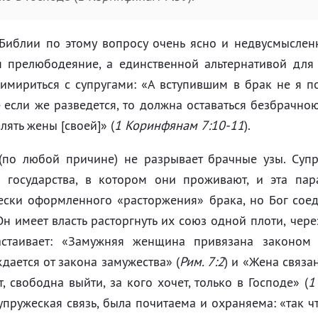
Библии по этому вопросу очень ясно и недвусмыслен
я прелюбодеяние, а единственной альтернативой для 
имириться с супругами: «А вступившим в брак не я по
- если же разведется, то должна оставаться безбрачно
лять жены [своей]» (
1 Коринфянам 7:10-11
).
(по любой причине) не разрывает брачные узы. Супр
 государства, в котором они проживают, и эта па
ски оформленного «расторжения» брака, но Бог соеди
Он имеет власть расторгнуть их союз одной плоти, чере
астаивает: «Замужняя женщина привязана законом
дается от закона замужества» (
Рим. 7:2
) и «Жена связа
т, свободна выйти, за кого хочет, только в Господе» (
1
упружеская связь, была почитаема и охраняема: «так чт