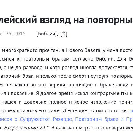
лейский взгляд на повторны
r 25, 2015
[Библия]
,
[☦]
 многократного прочтения Нового Завета, у меня пост
осится к повторным бракам согласно Библии. Для Б
в, а не до развода, и хотя развод иногда допускается, 
овторный брак, и только после смерти супруга повторны
м не важно во что верили состоящие в браке люди и 
 или покаяние. Я долгое время искал контраргументы к
 нашёл и довольно полное и ясное изложение поним
оэтому привожу его ниже. И ещё две статьи с того же
с
зисов о Супружестве, Разводе, Повторном Браке и П
н.
Второзаконие 24:1-4
называет мерзостью возврат же