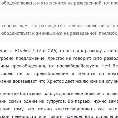
юбодействовать; и кто женится на разведенной, тот пр
 говорю вам: кто разведется с женою своею не за пр
юбодействует; и женившийся на разведенной прелюбод
ения в
Матфея 5:32 и 19:9
, относятся к разводу, а не
троено предложение. Христос не говорит: «кто разво
ины прелюбодеяния, тот прелюбодействует». Нет! Вме
своею не за прелюбодеяние и женится на другой,
ения доказывает, что Христос дает исключение в случае
стерские богословы заблуждались еще больше в позво
нии семьи одним из супругов. Во-первых, нужно заме
ление тому, что можно классифицировать как тако
ской неверности или такого намеренного оставлен