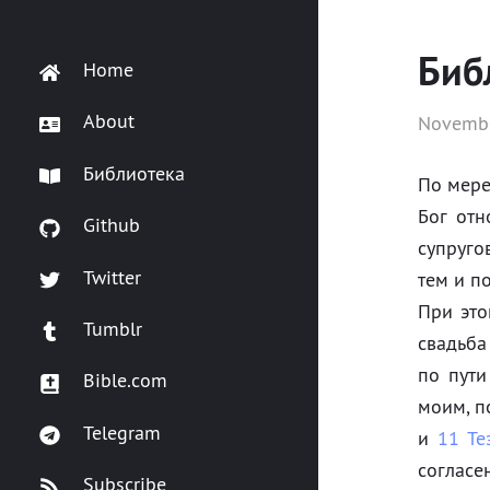
Биб
Home
About
Novembe
Библиотека
По мере
Бог отн
Github
супруго
Twitter
тем и п
При это
Tumblr
свадьба
по пути
Bible.com
моим, п
Telegram
и
11 Те
согласе
Subscribe