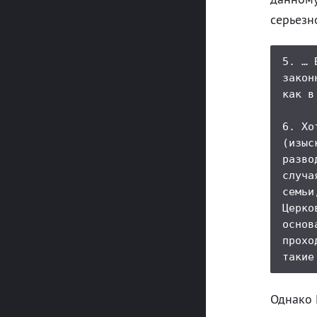
серьезн
5. … 
закон
как в
6. Хо
(изыс
разво
случа
семьи
Церко
основ
прохо
Однако 