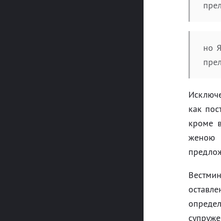
прел
но Я
прел
Исключ
как пос
кроме в
женою 
предлож
Вестмин
оставле
опреде
супруже