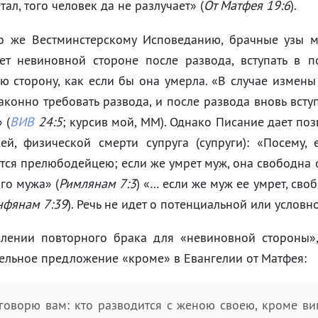
тал, того человек да не разлучает» (
От Матфея 19:6
).
о же Вестминстерскому Исповеданию, брачные узы м
ет невиновной стороне после развода, вступать в п
ю сторону, как если бы она умерла. «В случае измен
аконно требовать развода, и после развода вновь вступ
 (
ВИВ
24:5
; курсив мой, ММ). Однако Писание дает поз
ей, физической смерти супруга (супруги): «Посему,
тся прелюбодейцею; если же умрет муж, она свободна о
ого мужа» (
Римлянам 7:3
) «… если же муж ее умрет, своб
нфянам 7:39
). Речь не идет о потенциальной или условно
лении повторного брака для «невиновной стороны»,
ельное предложение «кроме» в Евангелии от Матфея:
говорю вам: кто разводится с женою своею, кроме ви