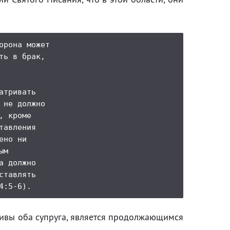
рона может

ь в брак,

тривать

не должно

 кроме

авления

но ни

м

 должно

тавлять

живы оба супруга, является продолжающимся