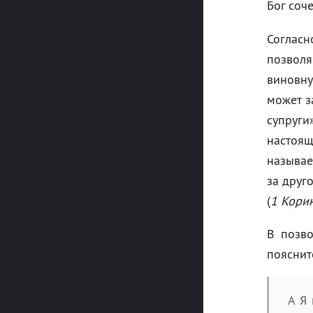
Бог соче
Согласн
позволя
виновну
может з
супруги»
настоящ
называе
за друг
(
1 Кори
В позво
пояснит
А Я 