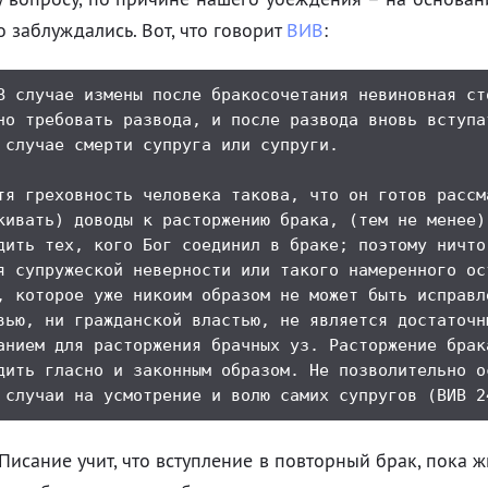
о заблуждались. Вот, что говорит
ВИВ
:
В случае измены после бракосочетания невиновная сто
но требовать развода, и после развода вновь вступат
 случае смерти супруга или супруги.

тя греховность человека такова, что он готов рассма
кивать) доводы к расторжению брака, (тем не менее) 
дить тех, кого Бог соединил в браке; поэтому ничто,
я супружеской неверности или такого намеренного ост
, которое уже никоим образом не может быть исправле
вью, ни гражданской властью, не является достаточны
анием для расторжения брачных уз. Расторжение брака
дить гласно и законным образом. Не позволительно ос
Писание учит, что вступление в повторный брак, пока 