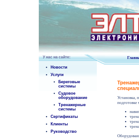
У нас на сайте:
Главн
Новости
Услуги
Береговые
Тренаже
системы
специал
Судовое
оборудование
Установка, 
подготовке 
Тренажерные
системы
нави
Сертификаты
трен
трен
Клиенты
трен
Руководство
Оборудова