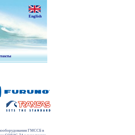
English
нтакты
диооборудования ГМССБ в