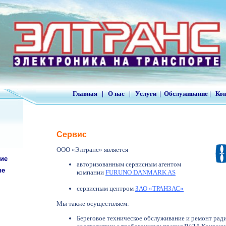
Главная
|
О нас
|
Услуги
|
Обслуживание
|
Ко
Сервис
ООО «Элтранс» является
ие
авторизованным сервисным агентом
ые
компании
FURUNO DANMARK AS
сервисным центром
ЗАО «ТРАНЗАС»
Мы также осуществляем:
Береговое техническое обслуживание и ремонт ра