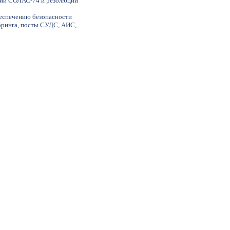
нции СОЛАС-74 и резолюции
беспечению безопасности
оринга, посты СУДС, АИС,