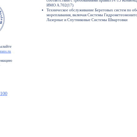
соответствии с требованиями правил IV/15 Конве
ИМО А.702(17)
Техническое обслуживание Береговых систем по о
мореплавания, включая Системы Гидрометеомонит
Лазерные и Спутниковые Системы Швартовки
ылайте
rans.ru
рмацию
е